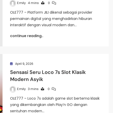
Emily
4 mins
0
OLE777 – Platform JILI dikenal sebagai provider
permainan digital yang menghadirkan hiburan
interaktif dengan visual modern dan…
continue reading..
April 9, 2026
Sensasi Seru Loco 7s Slot Klasik
Modern Asyik
Emily
3 mins
0
OLE777 – Loco 7s adalah game slot bertema klasik
yang dikembangkan oleh Play’n GO dengan
sentuhan modern…