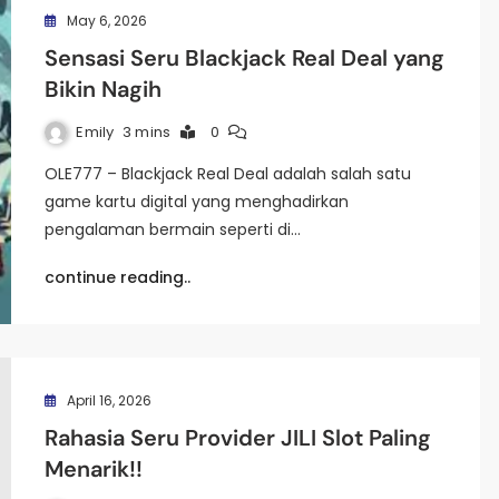
May 6, 2026
Sensasi Seru Blackjack Real Deal yang
Bikin Nagih
Emily
3 mins
0
OLE777 – Blackjack Real Deal adalah salah satu
game kartu digital yang menghadirkan
pengalaman bermain seperti di…
continue reading..
April 16, 2026
Rahasia Seru Provider JILI Slot Paling
Menarik!!