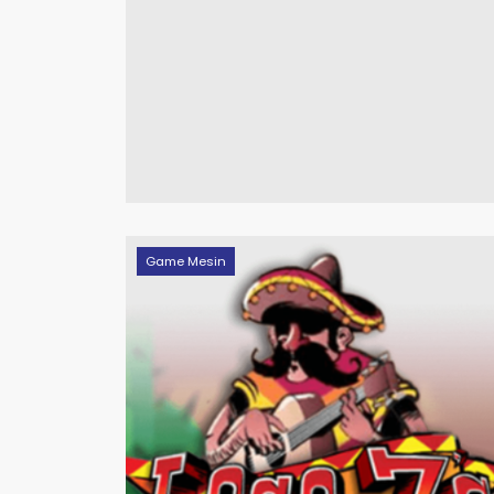
Game Mesin