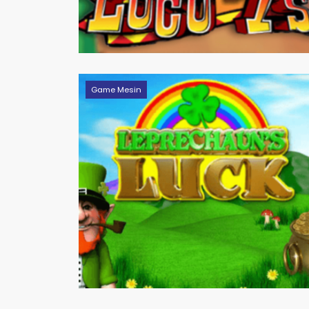
Game Mesin