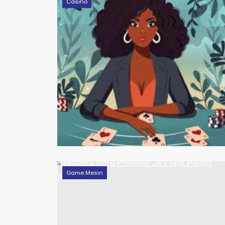
Casino
Game Mesin