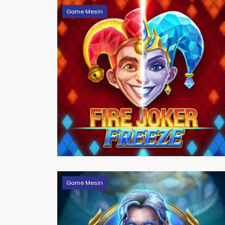
Game Mesin
Game Mesin