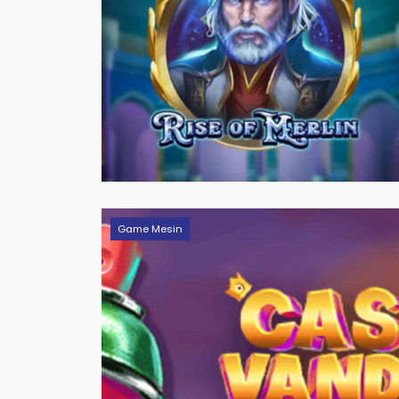
Game Mesin