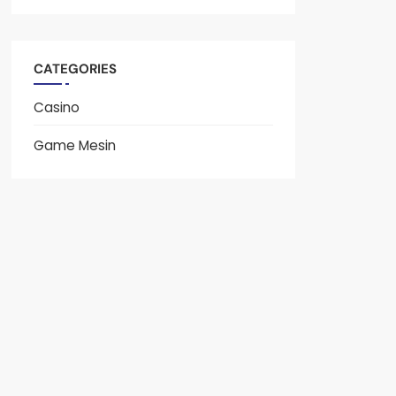
CATEGORIES
Casino
Game Mesin