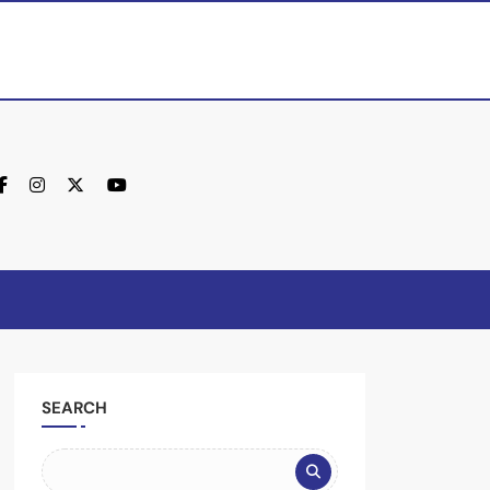
SEARCH