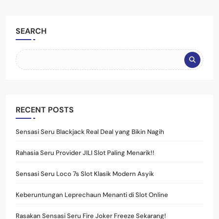
SEARCH
RECENT POSTS
Sensasi Seru Blackjack Real Deal yang Bikin Nagih
Rahasia Seru Provider JILI Slot Paling Menarik!!
Sensasi Seru Loco 7s Slot Klasik Modern Asyik
Keberuntungan Leprechaun Menanti di Slot Online
Rasakan Sensasi Seru Fire Joker Freeze Sekarang!