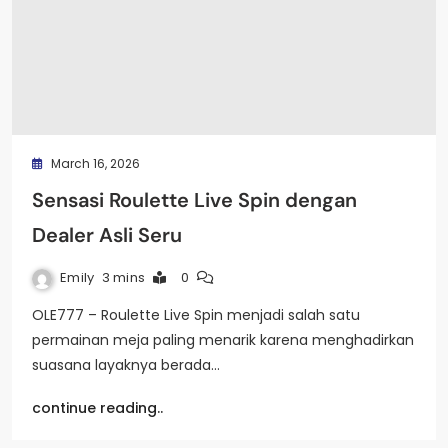
March 16, 2026
Sensasi Roulette Live Spin dengan
Dealer Asli Seru
Emily
3 mins
0
OLE777 – Roulette Live Spin menjadi salah satu
permainan meja paling menarik karena menghadirkan
suasana layaknya berada…
continue reading..